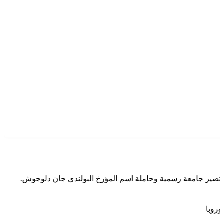
 لتدريب المعلمين، وترقّت على مر السنوات لتصير جامعة رسمية وحاملة اسم المؤرخ البولندي جان دلوجوش.