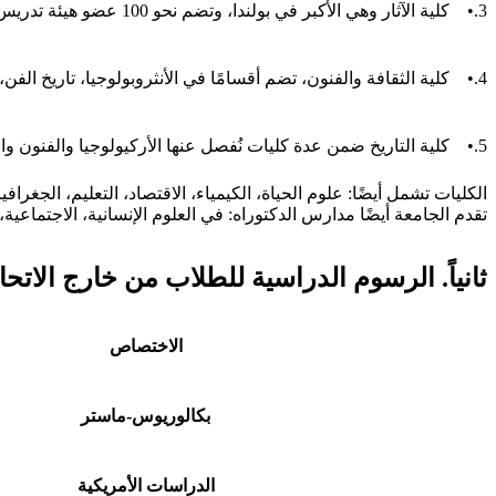
3.• كلية الآثار وهي الأكبر في بولندا، وتضم نحو 100 عضو هيئة تدريس و1500 طالب
4.• كلية الثقافة والفنون، تضم أقسامًا في الأنثروبولوجيا، تاريخ الفن، علم الموسيقى
5.• كلية التاريخ ضمن عدة كليات نُفصل عنها الأركيولوجيا والفنون والثقافة
الكليات تشمل أيضًا: علوم الحياة، الكيمياء، الاقتصاد، التعليم، الجغراف
تقدم الجامعة أيضًا مدارس الدكتوراه: في العلوم الإنسانية، الاجتماعي
ثانياً. الرسوم الدراسية للطلاب من خارج الاتحا
الاختصاص
بكالوريوس-ماستر
الدراسات الأمريكية