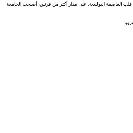
وارسو (University of Warsaw) واحدة من أعرق وأكبر مؤسسات التعليم العالي في بولندا وأوروبا الوسطى، تأسست عام 1816 في قلب العاصمة البولندية. على مدار أكثر من قرنين، أصبحت الجامعة