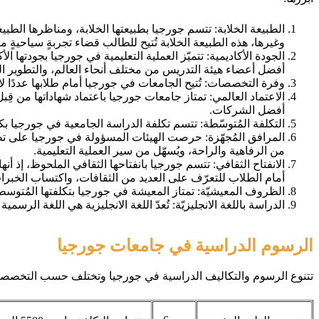
الطبيعة الخلابة: تتسم جورجيا بطبيعتها الخلابة، ومناظرها الطبيع
وغيرها، هذه الطبيعة الخلابة تُتيح للطالب قضاء تجربةٍ سياحيةٍ
الجودة الأكاديمية: تتميّز العملية التعليمية في جورجيا بجودتها ا
أفضل أعضاء هيئة التدريس من مختلف أنحاء العالم، والتطوير المُس
وفرة التخصصات: تُتيح الجامعات في جورجيا أمام طلابها عددًا لا 
الاعتماد العالمي: تمتاز جامعات جورجيا باعتماد شهاداتها من قِب
أفضل الشركات.
التكلفة المُتوسّطة: تتسم تكلفة الدراسة الجامعية في جورجيا بكون
المرافق المُجهّزة: حرصت الهيئات المسؤولة في جورجيا على تطوير
من الرفاهية والراحة، ويُسهّل من سير العملية التعليمية.
الانفتاح الثقافي: تتسم جورجيا بانفتاحها الثقافي الملحوظ، إذ أنه
أمام الطلاب للتعرّف على العديد من الثقافات، واكتساب الخبرا
الظروف المعيشيّة: تمتاز المعيشة في جورجيا بتكلفتها المُتوس
الدراسة باللغة الانجليزيّة: تُعدّ اللغة الانجليزية هي اللغة الرسم
الرسوم الدراسية في جامعات جورجيا
تتنوع الرسوم والتكاليف الدراسية في جورجيا وتختلف حسب التخصص