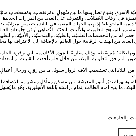
يّة الآسرة، وتنوع تضاريسها ما بين سُهولٍ، ومُرتفعاتٍ، ومُسطحاتٍ مائيّ
 متميزة في أوقات العُطلات، والتعرف على العديد من المزارات الجديدة.
لأكاديمية الملحوظة؛ إذ تهتم الجهات المعنية في البلاد بتخصيص ميزانيّة ض
تمر للمناهج التعليمية، والآليات البحثيّة، لتُضاهي أرقى جامعات العال
حصر له من التخصصات العلميّة، والطبيّة، والهندسيّة، والأدبيّة، والتط
ل العديد من الهيئات الرقابية حول العالم، بالإضافة إلى الاعتراف بها مح
ها تكلفةً مُتوسّطة، وذلك مقارنةً بالجودة الأكاديمية التي توفرها الجا
 المرافق التعليمية بالبلاد، من خلال جلب أحدث التقنيات، والمعدات، وا
ا من البلاد التي تستقطب آلاف الزوار سنويًا، ما بين زوّارٍ، ورجال أعما
ت.
طة، وسهولة تدبّر أمور المعيشة، من مسكنٍ ومأكلٍ ومشرب، بالإضافة إ
ية للبلاد، ما يتيح أمام الطالب إتمام دراسته باللغة الانجليزية، وهُو ما ي
ات والجامعات