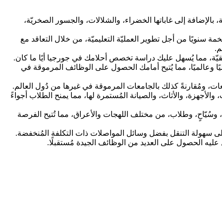
ة، بالإضافة إلى غاباتها الخضراء، والشلالات، والجسور الصخريّة،
خمة سنويًا من أجل تطوير العمليّة التعليميّة، من خلال التعاقد مع
م.
بيقيّة، مما يُسهل عليك دراسة تخصص أحلامك في جورجيا أيًا ما كان.
ليًا وعالميًا، مما يُتيح أمامك الحصول على الوظائف المرموقة في
معات، ومُقارنةً كذلك بالجامعات المرموقة في غيرها من دُول العالم.
لأجهزة، والأثاث، والصيانة المُستمرة لها، مما يمنح الطلاب أجواءً
لٍ، وسُيّاحٍ، وطلاب، من مختلف اللهجات والأعراق، مما تُتيح الفرصة
لى سهولة التنقل بفضل وسائل المواصلات ذات التكلفة المُنخفضة.
ُسهل عليه الحصول على العديد من الوظائف الجيدة مُستقبلًا.