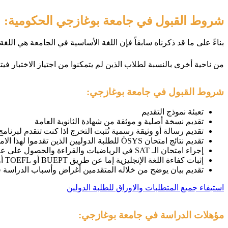
شروط القبول في جامعة بوغازجي الحكومية:
بناءً على ما قد ذكرناه سابقاً فإن اللغة الأساسية في الجامعة هي ال
من ناحية أخرى بالنسبة لطلاب الذين لم يتمكنوا من اجتياز الاختبار في
شروط القبول في جامعة بوغازجي:
تعبئة نموذج التقديم
تقديم نسخة أصلية و موثقة من شهادة الثانوية العامة
تقديم رسالة أو وثيقة رسمية تُثبت التخرج اذا كنت تتقدم لبرنام
تقديم نتائج امتحان ÖSYS للطلبة الدوليين الذين تقدموا لهذا الامتحان
إجراء امتحان الـ SAT في الرياضيات والقراءة والحصول على علامة 35.5/40 كحد أدنى و 65/80 كحد أدنى في الرياضيات والقراءة معًا
إثبات كفاءة اللغة الإنجليزية إما عن طريق BUEPT أو TOEFL أو UK IELTS
تقديم بيان يوضح من خلاله المتقدمين أغراض وأسباب الدراسة ف
استيفاء جميع المتطلبات والاوراق للطلبة الدولين
مؤهلات الدراسة في جامعة بوغازجي: