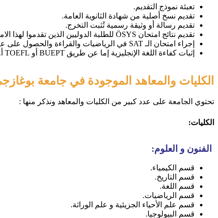
تعبئة نموذج التقديم.
تقديم نسخ أصلية من شهادة الثانوية العامة.
تقديم رسالة أو وثيقة رسمية تُثبت التخرج.
تقديم نتائج امتحان ÖSYS للطلبة الدوليين الذين تقدموا لهذا الامتحان.
إجراء امتحان الـ SAT في الرياضيات والقراءة والحصول على علامة 35.5/40 كحد أدنى و 65/80 كحد أدنى في الرياضيات والقراءة معًا.
إثبات كفاءة اللغة الإنجليزية إما عن طريق BUEPT أو TOEFL أو UK IELTS.
الكليات والمعاهد الموجودة في جامعة بوغازج
تحتوي الجامعة على عدد كبير من الكليات والمعاهد ونذكر منها :
الكليات:
الفنون و العلوم:
قسم الكيمياء.
قسم التاريخ.
قسم اللغة.
قسم الرياضيات.
قسم علم الأحياء الجزيئية و علم الوراثة.
قسم البيولوجيا.