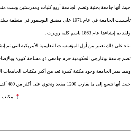
حيث أنها جامعة بحثية وتضم الجامعة أربع كليات ومدرستين وست منشآ
تأسست الجامعة في عام 1971 على مضيق البوسفور في منطقة بيبك تحديداً في القسم الأوربي في إسطنبول
ولقد تم إنشاءها عام 1863 باسم كلية روبرت .
بناء على ذلك تعتبر من أول المؤسسات التعليمية الأمريكية التي تم إنشا
تضم جامعة بوغازجي الحكومية حرم جامعي ذو مساحة كبيرة وبالإضافة إل
ومما يميز الجامعة وجود مكتبة كبيرة تعد من أكبر مكتبات الجامعات الت
حيث أنها تتسع إلى ما يقارب 1200 مقعد وتحوي على أكثر من 480 ألف كتاب و 80 ألف مجلة ومما يزيد عن 3 ملايين كتاب إلكتروني والعديد من الميزات .
مكتب ORYX admission للدراسة في الخارج – يقدم دليلك للدراسة في تركيا 2027-2026